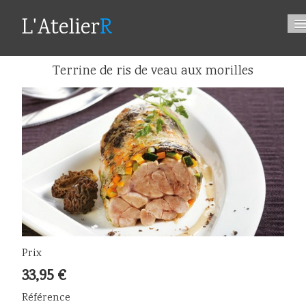
L'Atelier
R
Home
Terrine de ris de veau aux morilles
Aux Produits Tripiers
0
Prix
33,95 €
Référence