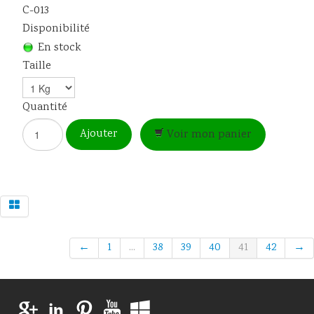
C-013
Disponibilité
En stock
Taille
Quantité
Ajouter
Voir mon panier
←
1
...
38
39
40
41
42
→